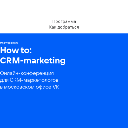
Программа
Как добраться
#howtocrmm
How to:
CRM-marketing
Онлайн-конференция
для CRM-маркетологов
в московском офисе VK