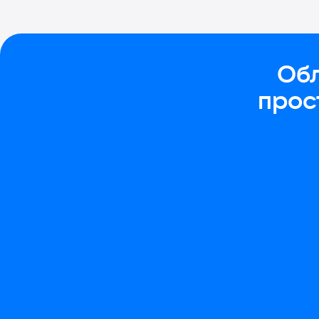
Обл
прос