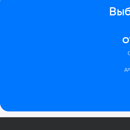
Выб
о
дл