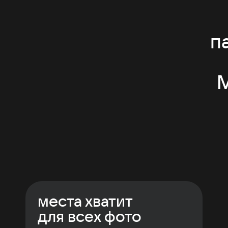
п
M
места хватит
для всех фото