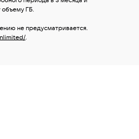
 объему ГБ.
жению не предусматривается.
nlimited/
.