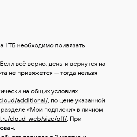
а 1 ТБ необходимо привязать
Если всё верно, деньги вернутся на
арта не привяжется — тогда нельзя
ически на общих условиях
/cloud/additional/
, по цене указанной
 в разделе «Мои подписки» в личном
l.ru/cloud_web/size/off/
. При
ован.
обного периода в 3 месяца и