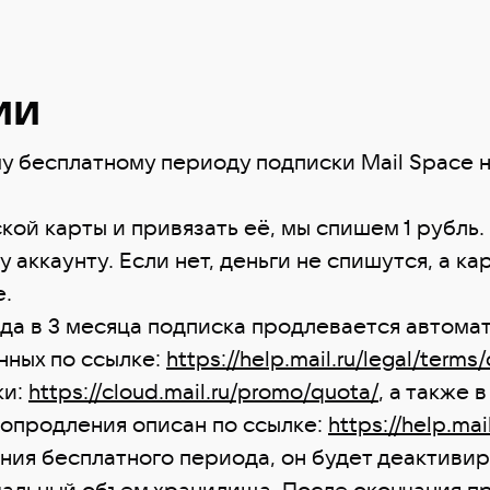
ии
у бесплатному периоду подписки Mail Space н
ой карты и привязать её, мы спишем 1 рубль. 
у аккаунту. Если нет, деньги не спишутся, а к
е.
да в 3 месяца подписка продлевается автомат
нных по ссылке:
https://help.mail.ru/legal/terms
ки:
https://cloud.mail.ru/promo/quota/
, а также
топродления описан по ссылке:
https://help.mai
ния бесплатного периода, он будет деактивир
чальный объем хранилища. После окончания пр